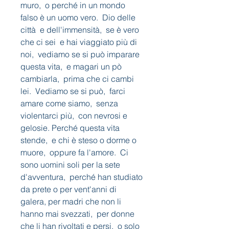
muro,  o perché in un mondo 
falso è un uomo vero.  Dio delle 
città  e dell'immensità,  se è vero 
che ci sei  e hai viaggiato più di 
noi,  vediamo se si può imparare 
questa vita,  e magari un pò 
cambiarla,  prima che ci cambi 
lei.  Vediamo se si può,  farci 
amare come siamo,  senza 
violentarci più,  con nevrosi e 
gelosie. Perché questa vita 
stende,  e chi è steso o dorme o 
muore,  oppure fa l'amore.  Ci 
sono uomini soli per la sete 
d'avventura,  perché han studiato 
da prete o per vent'anni di 
galera, per madri che non li 
hanno mai svezzati,  per donne 
che li han rivoltati e persi,  o solo 