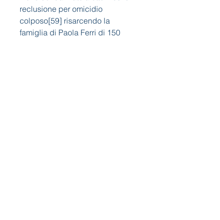
reclusione per omicidio 
colposo[59] risarcendo la 
famiglia di Paola Ferri di 150 
milioni di lire.[58]
Non so... personalmente non 
riesco ad esimermi da un 
giudizio "di parte", pur conscio 
che "i movimenti" in generale 
attraggono verso sè 
contraddizioni e 
strumentalizzazioni (ci ho pure 
scritto un libro insieme a Primo 
Moroni, non so se mi spiego).-
Avrei tanto da dire, ma sappiamo 
entrambi che occorrerebbero 
mille blogs per farlo.Ti scrivo 
privatamente.-Con Bertoli 