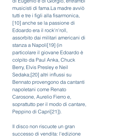
di Eugenio e di Giorgio, entrambi 
musicisti di fama.La madre avviò 
tutti e tre i figli alla fisarmonica,
[10] anche se la passione di 
Edoardo era il rock'n'roll, 
assorbito dai militari americani di 
stanza a Napoli[19] (in 
particolare il giovane Edoardo è 
colpito da Paul Anka, Chuck 
Berry, Elvis Presley e Neil 
Sedaka;[20] altri influssi su 
Bennato provengono da cantanti 
napoletani come Renato 
Carosone, Aurelio Fierro e, 
soprattutto per il modo di cantare, 
Peppino di Capri[21]).
Il disco non riscuote un gran 
successo di vendita: l'edizione 