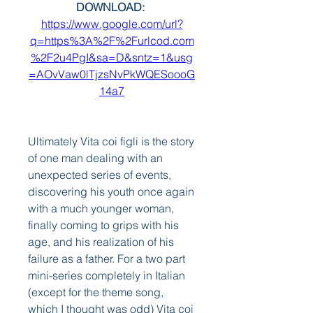
DOWNLOAD: 
https://www.google.com/url?
q=https%3A%2F%2Furlcod.com
%2F2u4PgI&sa=D&sntz=1&usg
=AOvVaw0lTjzsNvPkWQESoooG
14a7
Ultimately Vita coi figli is the story 
of one man dealing with an 
unexpected series of events, 
discovering his youth once again 
with a much younger woman, 
finally coming to grips with his 
age, and his realization of his 
failure as a father. For a two part 
mini-series completely in Italian 
(except for the theme song, 
which I thought was odd) Vita coi 