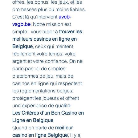
offres, les bonus, les jeux, et les 
promesses plus ou moins fiables.
C’est là qu’intervient 
avcb-
vsgb.be
. Notre mission est 
simple : vous aider à 
trouver les 
meilleurs casinos en ligne en 
Belgique
, ceux qui méritent 
réellement votre temps, votre 
argent et votre confiance. On ne 
parle pas ici de simples 
plateformes de jeu, mais de 
casinos en ligne qui respectent 
les réglementations belges, 
protègent les joueurs et offrent 
une expérience de qualité.
Les Critères d’un Bon Casino en 
Ligne en Belgique
Quand on parle de 
meilleur 
casino en ligne Belgique
, il y a 