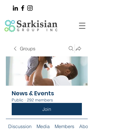
Groups
News & Events
Public
·
292 members
Join
Discussion
Media
Members
About