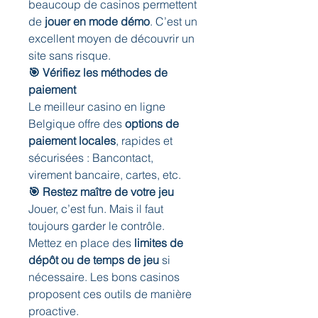
beaucoup de casinos permettent 
de 
jouer en mode démo
. C’est un 
excellent moyen de découvrir un 
site sans risque.
🎯 Vérifiez les méthodes de 
paiement
Le meilleur casino en ligne 
Belgique offre des 
options de 
paiement locales
, rapides et 
sécurisées : Bancontact, 
virement bancaire, cartes, etc.
🎯 Restez maître de votre jeu
Jouer, c’est fun. Mais il faut 
toujours garder le contrôle. 
Mettez en place des 
limites de 
dépôt ou de temps de jeu
 si 
nécessaire. Les bons casinos 
proposent ces outils de manière 
proactive.