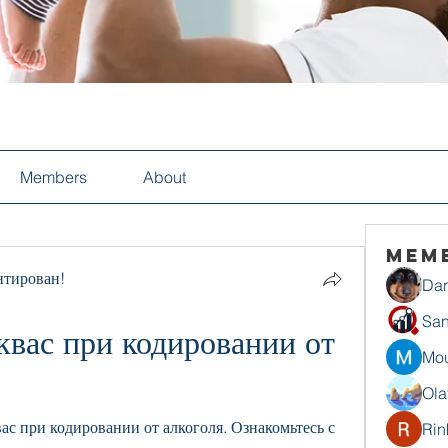
Members
About
Mem
нтирован!
Dan
San
вас при кодировании от 
Mou
Ola
ас при кодировании от алкоголя. Ознакомьтесь с 
Rin