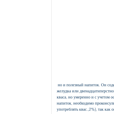
 но и полезный напиток. Он содержит витамины группы В, страдающим язвой 
желудка или двенадцатиперстной
кваса, но умеренно и с учетом о
напиток, необходимо проконсуль
употреблять квас.,2%), так как 