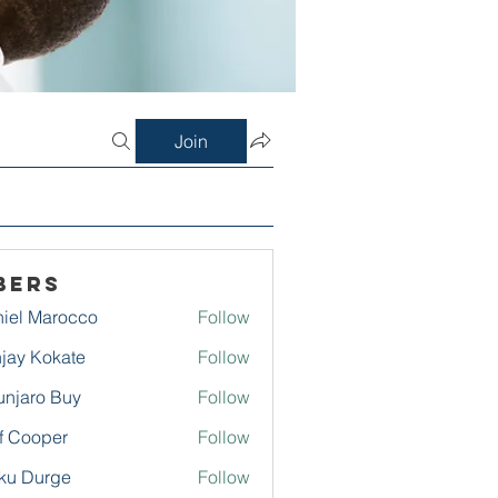
Join
bers
iel Marocco
Follow
jay Kokate
Follow
njaro Buy
Follow
f Cooper
Follow
ku Durge
Follow