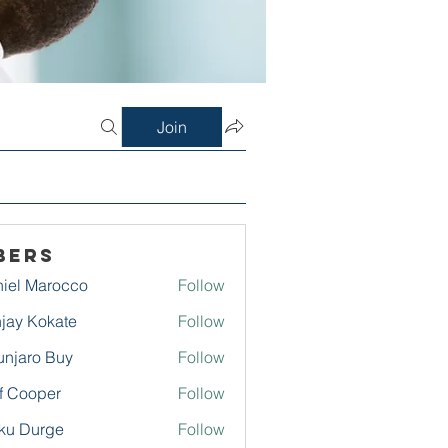
Join
bers
iel Marocco
Follow
jay Kokate
Follow
njaro Buy
Follow
f Cooper
Follow
ku Durge
Follow