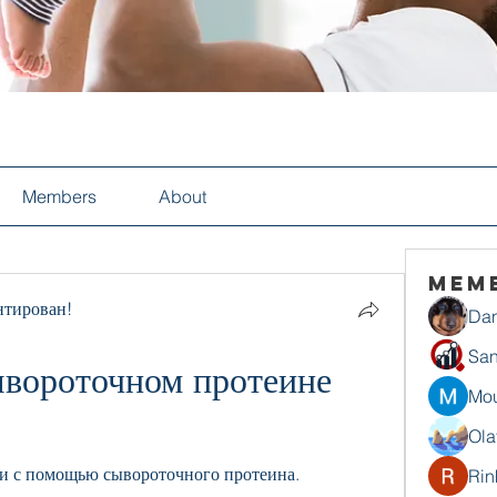
Members
About
Mem
нтирован!
Dan
San
вороточном протеине 
Mou
Ola
и с помощью сывороточного протеина. 
Rin