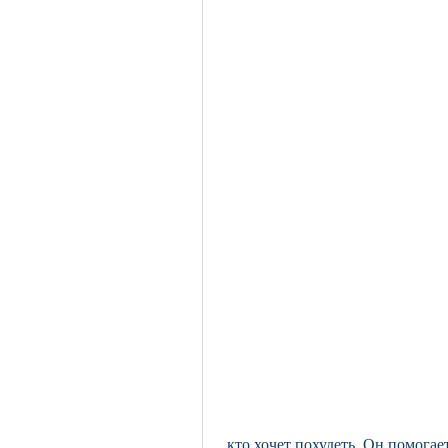
 кто хочет похудеть. Он помогает ускорить метаболизм, уменьшить чувство 