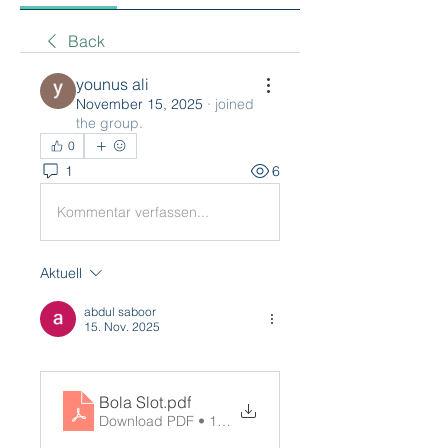
Back
younus ali
November 15, 2025
·
joined
the group.
0
1
6
Kommentar verfassen...
Aktuell
abdul saboor
15. Nov. 2025
Bola Slot
.pdf
Download PDF • 126KB