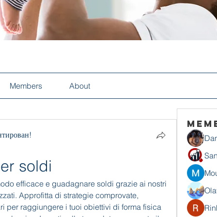
Members
About
Mem
нтирован!
Dan
San
er soldi
Mou
do efficace e guadagnare soldi grazie ai nostri 
Ola
ati. Approfitta di strategie comprovate, 
i per raggiungere i tuoi obiettivi di forma fisica 
Rin