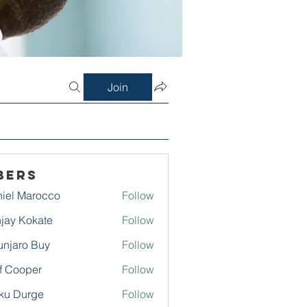
Join
bers
iel Marocco
Follow
jay Kokate
Follow
njaro Buy
Follow
f Cooper
Follow
ku Durge
Follow