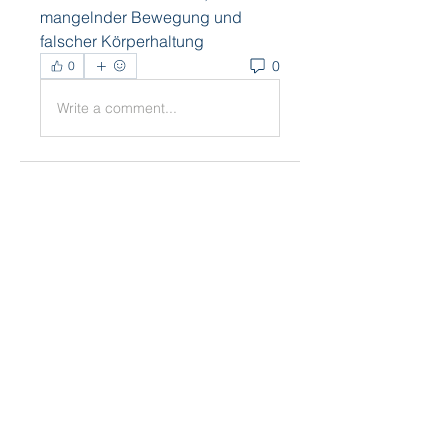
mangelnder Bewegung und 
falscher Körperhaltung 
0
0
Write a comment...
About
Welcome to the group! You can
connect with other members,
ge
...
Read more
Members
Daniel Marocco
Follow
Sanjay Kokate
Follow
Mounjaro Buy
Follow