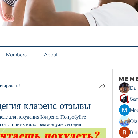
Members
About
Mem
нтирован!
Dan
San
дения кларенс отзывы
Mou
асле для похудения Кларенс. Попробуйте 
Ola
 от лишних килограммов уже сегодня!
Rin