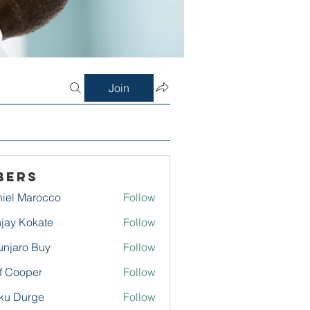
Join
bers
iel Marocco
Follow
jay Kokate
Follow
njaro Buy
Follow
f Cooper
Follow
ku Durge
Follow