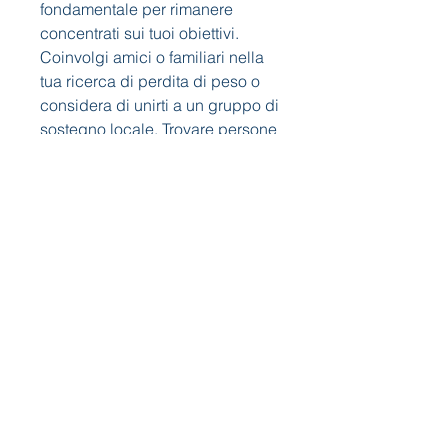
fondamentale per rimanere 
concentrati sui tuoi obiettivi. 
Coinvolgi amici o familiari nella 
tua ricerca di perdita di peso o 
considera di unirti a un gruppo di 
sostegno locale. Trovare persone 
con gli stessi obiettivi ti aiuterà a 
mantenere la motivazione e ti 
offrirà un ambiente di supporto in 
cui condividere le tue 
esperienze.
Conclusioni
La spiaggia nord di Miami è un 
luogo ideale per perseguire i tuoi 
obiettivi di perdita di peso. 
Creando un programma di 
allenamento 
personalizzato,Perdita di peso 