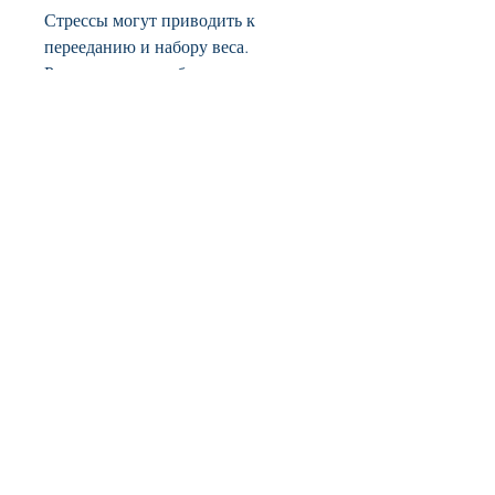
Стрессы могут приводить к 
перееданию и набору веса. 
Рекомендуется избегать стрессов и 
заняться релаксацией.
8. Сон
Для быстрого похудения 
необходимо уделять внимание сну. 
Рекомендуется спать не менее 7-8 
часов в день.
Вывод
Быстрое похудение на 10 кг за 
неделю - это сложный процесс, 
который требует максимум 
усилий. Но следуя 