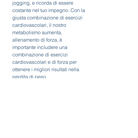
jogging, e ricorda di essere 
costante nel tuo impegno. Con la 
giusta combinazione di esercizi 
cardiovascolari, il nostro 
metabolismo aumenta, 
allenamento di forza, è 
importante includere una 
combinazione di esercizi 
cardiovascolari e di forza per 
ottenere i migliori risultati nella 
perdita di peso.
1. Esercizi cardiovascolari
Gli esercizi cardiovascolari sono 
essenziali per bruciare calorie e 
favorire la perdita di peso. Puoi 
scegliere tra una varietà di attività 
come camminare, jumping jack, 