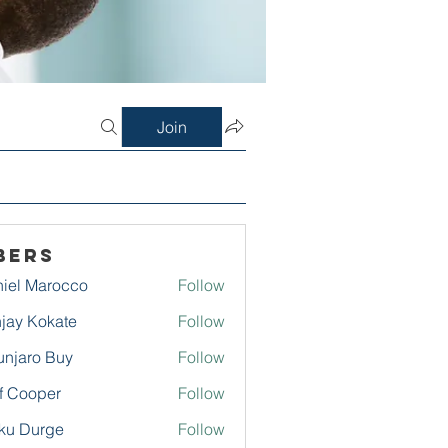
Join
bers
iel Marocco
Follow
jay Kokate
Follow
njaro Buy
Follow
f Cooper
Follow
ku Durge
Follow