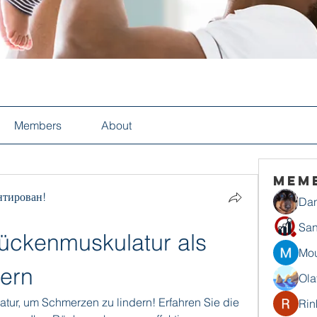
Members
About
Mem
нтирован!
Dan
San
ckenmuskulatur als 
Mou
ern
Ola
ur, um Schmerzen zu lindern! Erfahren Sie die 
Rin