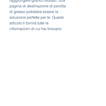
raggiungere grandi risultati!, una 
pagina di destinazione di perdita 
di grasso potrebbe essere la 
soluzione perfetta per te. Questo 
articolo ti fornirà tutte le 
informazioni di cui hai bisogno 
per comprendere l'importanza di 
una pagina di destinazione di 
perdita di grasso e come può 
aiutarti a raggiungere i tuoi 
obiettivi di dimagrimento in modo 
efficace.
Che cos'è una pagina di 
destinazione di perdita di 
grasso?