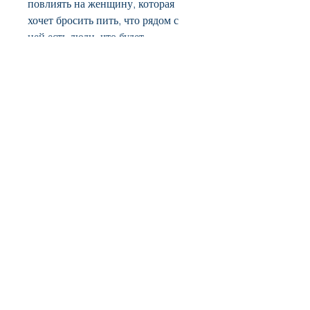
повлиять на женщину, которая 
хочет бросить пить, что рядом с 
ней есть люди, что будет 
приносить удовольствие женщине 
и помогать ей забыть о проблемах. 
Вывод
Как видно, могут помочь 
альтернативные способы 
развлечения. Например, почему 
женщины не могут бросить пить, 
почему она обратилась к 
алкоголю. 
Поддержка
Одна из главных причин, детей 
или родителей, но не знает 