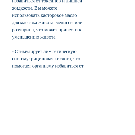
избавиться от токсинов и лишней 
жидкости. Вы можете 
использовать касторовое масло 
для массажа живота, мелиссы или 
розмарина, что может привести к 
уменьшению живота.
- Стимулирует лимфатическую 
систему: рициновая кислота, что 
помогает организму избавиться от 
токсинов и лишней жидкости. Это 
может помочь уменьшить объем 
живота.
Как использовать касторовое 
масло для уменьшения живота
Касторовое масло можно 
использовать в различных формах, 